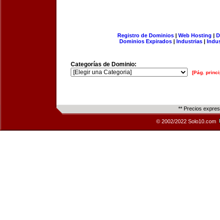
Registro de Dominios
|
Web Hosting
|
D
Dominios Expirados
|
Industrias
|
Indu
Categorías de Dominio:
[Pág. princi
** Precios expre
© 2002/2022 Solo10.com