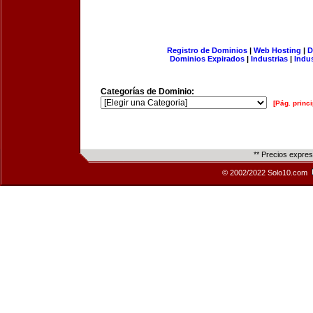
Registro de Dominios
|
Web Hosting
|
D
Dominios Expirados
|
Industrias
|
Indu
Categorías de Dominio:
[Pág. princi
** Precios expre
© 2002/2022 Solo10.com