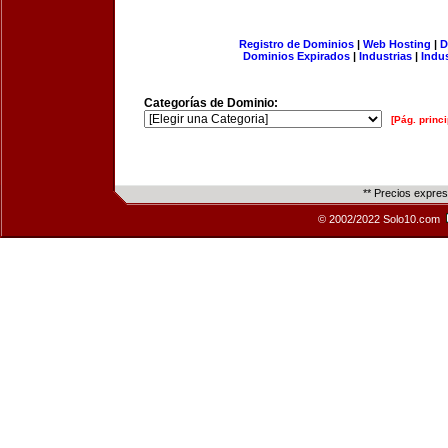
Registro de Dominios
|
Web Hosting
|
D
Dominios Expirados
|
Industrias
|
Indu
Categorías de Dominio:
[Pág. princi
** Precios expre
© 2002/2022 Solo10.com