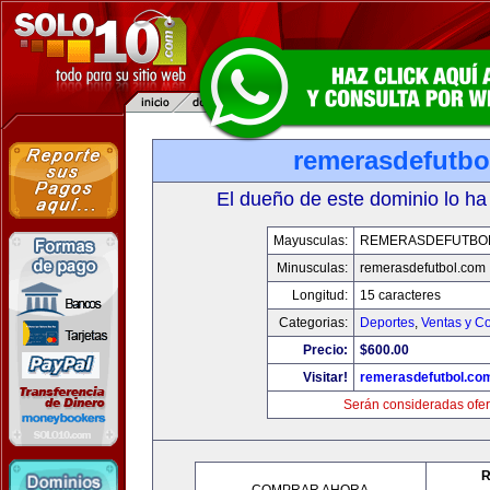
remerasdefutbo
El dueño de este dominio lo ha
Mayusculas:
REMERASDEFUTBO
Minusculas:
remerasdefutbol.com
Longitud:
15 caracteres
Categorias:
Deportes
,
Ventas y Co
Precio:
$600.00
Visitar!
remerasdefutbol.co
Serán consideradas ofer
R