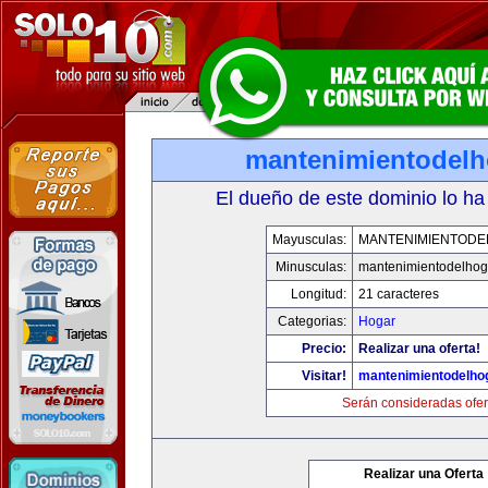
mantenimientodel
El dueño de este dominio lo ha
Mayusculas:
MANTENIMIENTOD
Minusculas:
mantenimientodelhog
Longitud:
21 caracteres
Categorias:
Hogar
Precio:
Realizar una oferta!
Visitar!
mantenimientodelho
Serán consideradas ofer
Realizar una Oferta