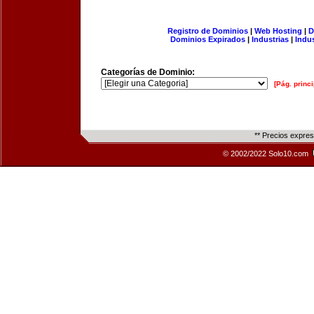
Registro de Dominios
|
Web Hosting
|
D
Dominios Expirados
|
Industrias
|
Indu
Categorías de Dominio:
[Pág. princi
** Precios expre
© 2002/2022 Solo10.com