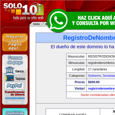
RegistroDeNomb
El dueño de este dominio lo ha
Mayusculas:
REGISTRODENO
Minusculas:
registrodenombres
Longitud:
17 caracteres
Categorias:
Gobierno
,
Socieda
Precio:
$600.00
Visitar!
registrodenombr
Serán consideradas ofer
R