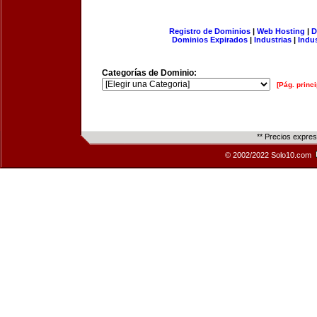
Registro de Dominios
|
Web Hosting
|
D
Dominios Expirados
|
Industrias
|
Indu
Categorías de Dominio:
[Pág. princi
** Precios expre
© 2002/2022 Solo10.com