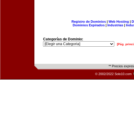
Registro de Dominios
|
Web Hosting
|
D
Dominios Expirados
|
Industrias
|
Indu
Categorías de Dominio:
[Pág. princi
** Precios expre
© 2002/2022 Solo10.com