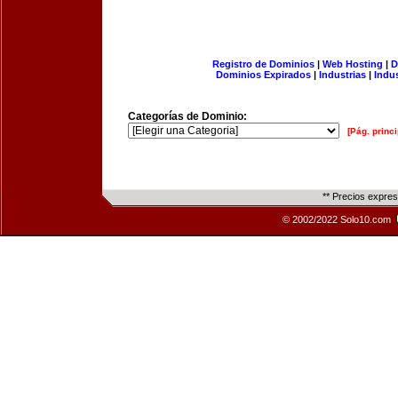
Registro de Dominios
|
Web Hosting
|
D
Dominios Expirados
|
Industrias
|
Indu
Categorías de Dominio:
[Pág. princi
** Precios expre
© 2002/2022 Solo10.com