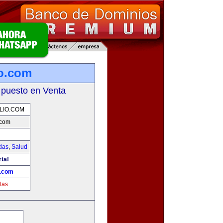
io.com
 puesto en Venta
LIO.COM
.com
das
,
Salud
rta!
o.com
tas