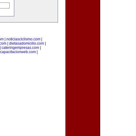
om
|
noticiasciclismo.com
|
.com
|
dietasadomicilio.com
|
|
cateringempresas.com
|
capacitacionweb.com
|