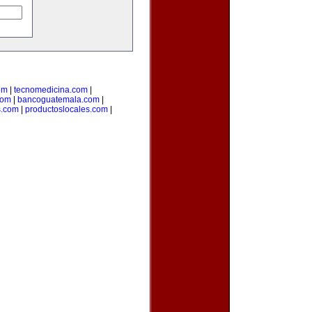
om
|
tecnomedicina.com
|
com
|
bancoguatemala.com
|
s.com
|
productoslocales.com
|