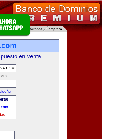
a.com
 puesto en Venta
NA.COM
.com
ologÃ­a
erta!
a.com
tas