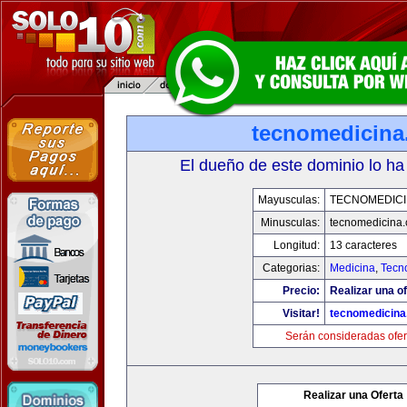
tecnomedicin
El dueño de este dominio lo ha
Mayusculas:
TECNOMEDICI
Minusculas:
tecnomedicina
Longitud:
13 caracteres
Categorias:
Medicina
,
Tecn
Precio:
Realizar una of
Visitar!
tecnomedicin
Serán consideradas ofer
Realizar una Oferta