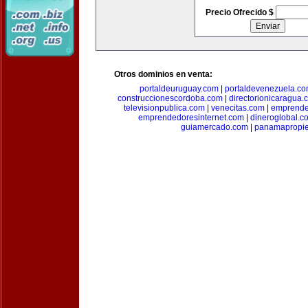
Precio Ofrecido $
Otros dominios en venta:
portaldeuruguay.com
|
portaldevenezuela.c
construccionescordoba.com
|
directorionicaragua.
televisionpublica.com
|
venecitas.com
|
emprende
emprendedoresinternet.com
|
dineroglobal.c
guiamercado.com
|
panamapropi