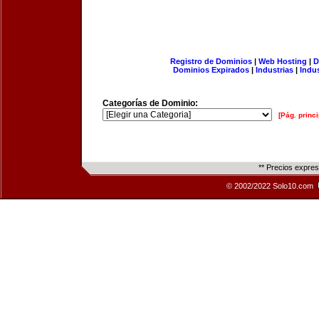
Registro de Dominios
|
Web Hosting
|
D
Dominios Expirados
|
Industrias
|
Indu
Categorías de Dominio:
[Pág. princi
** Precios expre
© 2002/2022 Solo10.com