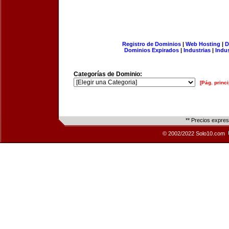
Registro de Dominios
|
Web Hosting
|
D
Dominios Expirados
|
Industrias
|
Indu
Categorías de Dominio:
[Pág. princi
** Precios expre
© 2002/2022 Solo10.com