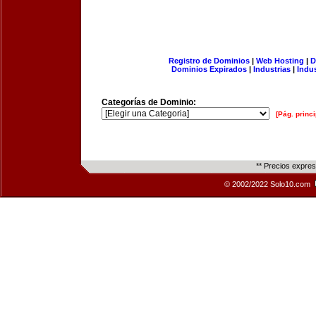
Registro de Dominios
|
Web Hosting
|
D
Dominios Expirados
|
Industrias
|
Indu
Categorías de Dominio:
[Pág. princi
** Precios expre
© 2002/2022 Solo10.com