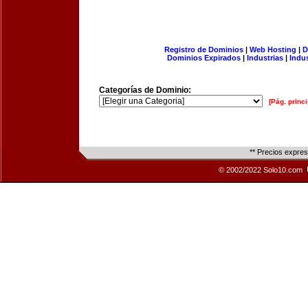
Registro de Dominios
|
Web Hosting
|
D
Dominios Expirados
|
Industrias
|
Indu
Categorías de Dominio:
[Pág. princi
** Precios expre
© 2002/2022 Solo10.com