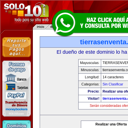
tierrasenvent
El dueño de este dominio lo ha
Mayusculas:
TIERRASENVE
Minusculas:
tierrasenventa.
Longitud:
14 caracteres
Categorias:
Sin Clasificar
Precio:
Realizar una of
Visitar!
tierrasenventa
Serán consideradas ofer
Realizar una Oferta