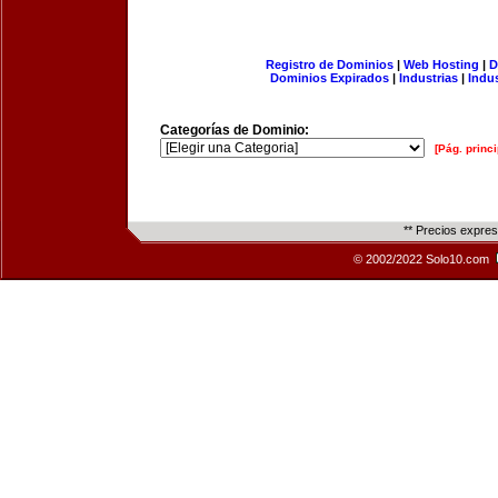
Registro de Dominios
|
Web Hosting
|
D
Dominios Expirados
|
Industrias
|
Indu
Categorías de Dominio:
[Pág. princi
** Precios expre
© 2002/2022 Solo10.com