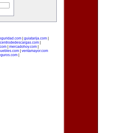
seguridad.com
|
guiatarija.com
|
centrodedescargas.com
|
.com
|
mercadohoy.com
|
muebles.com
|
ventamayor.com
eguros.com
|