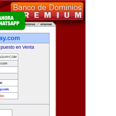
ay.com
 puesto en Venta
AGUAY.COM
y.com
a!
ay.com
tas