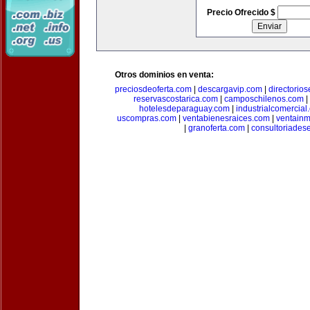
Precio Ofrecido $
Otros dominios en venta:
preciosdeoferta.com
|
descargavip.com
|
directorio
reservascostarica.com
|
camposchilenos.com
|
hotelesdeparaguay.com
|
industrialcomercial
uscompras.com
|
ventabienesraices.com
|
ventain
|
granoferta.com
|
consultoriades