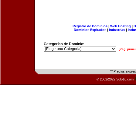
Registro de Dominios
|
Web Hosting
|
D
Dominios Expirados
|
Industrias
|
Indu
Categorías de Dominio:
[Pág. princi
** Precios expre
© 2002/2022 Solo10.com