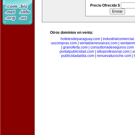
Precio Ofrecido $
Otros dominios en venta:
hotelesdeparaguay.com
|
industrialcomercial
uscompras.com
|
ventabienesraices.com
|
ventain
|
granoferta.com
|
consultoriadeseguros.com
portalpublicidad.com
|
sitioprofesional.com
|
s
publicidadaldia.com
|
renuevatucoche.com
|