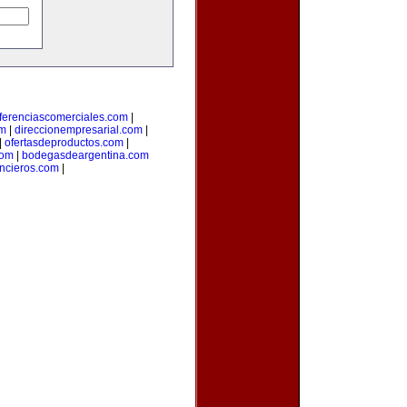
ferenciascomerciales.com
|
om
|
direccionempresarial.com
|
|
ofertasdeproductos.com
|
com
|
bodegasdeargentina.com
ancieros.com
|