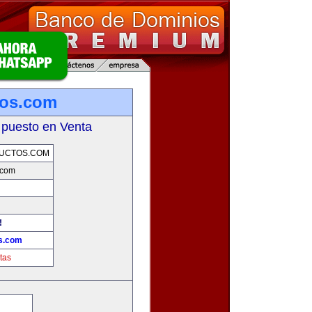
tos.com
 puesto en Venta
UCTOS.COM
.com
!
s.com
tas