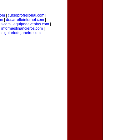
com
|
cursoprofesional.com
|
om
|
desarrollointernet.com
|
es.com
|
equipodeventas.com
|
|
informesfinancieros.com
|
m
|
guiariodejaneiro.com
|