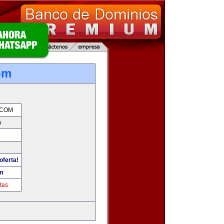
om
.COM
m
oferta!
om
tas