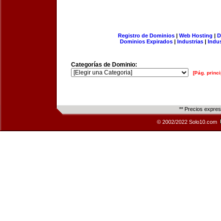
Registro de Dominios
|
Web Hosting
|
D
Dominios Expirados
|
Industrias
|
Indu
Categorías de Dominio:
[Pág. princi
** Precios expre
© 2002/2022 Solo10.com