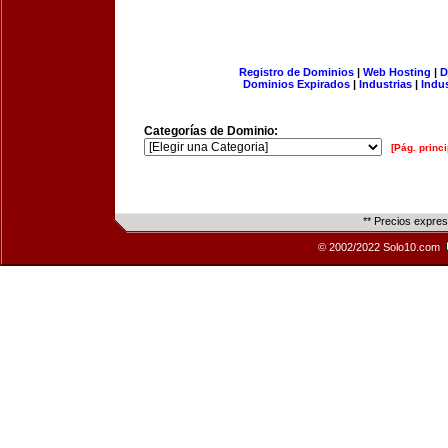
Registro de Dominios
|
Web Hosting
|
D
Dominios Expirados
|
Industrias
|
Indu
Categorías de Dominio:
[Pág. princi
** Precios expre
© 2002/2022 Solo10.com