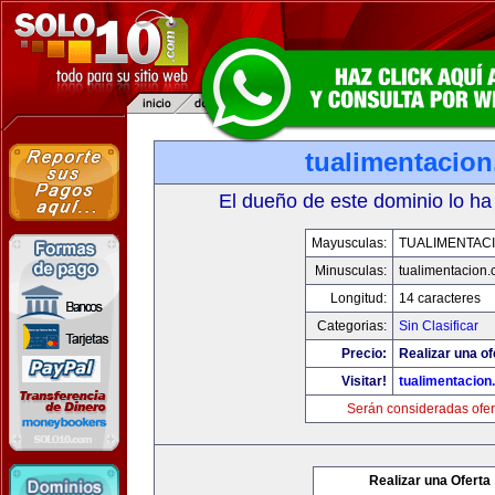
tualimentacio
El dueño de este dominio lo ha
Mayusculas:
TUALIMENTAC
Minusculas:
tualimentacion
Longitud:
14 caracteres
Categorias:
Sin Clasificar
Precio:
Realizar una of
Visitar!
tualimentacion
Serán consideradas ofer
Realizar una Oferta