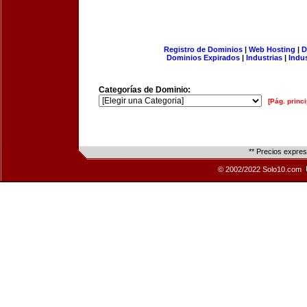
Registro de Dominios
|
Web Hosting
|
D
Dominios Expirados
|
Industrias
|
Indu
Categorías de Dominio:
[Pág. princi
** Precios expre
© 2002/2022 Solo10.com