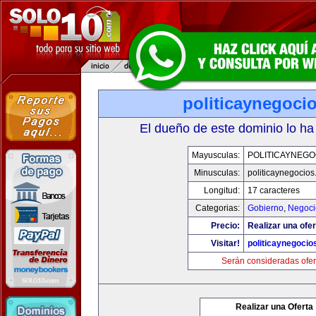
politicaynegoci
El dueño de este dominio lo ha
Mayusculas:
POLITICAYNEGO
Minusculas:
politicaynegocio
Longitud:
17 caracteres
Categorias:
Gobierno
,
Negoci
Precio:
Realizar una ofer
Visitar!
politicaynegoci
Serán consideradas ofer
Realizar una Oferta