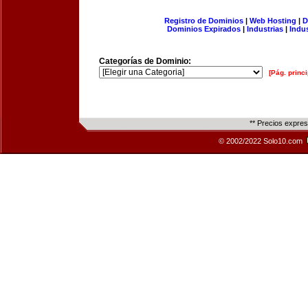
Registro de Dominios
|
Web Hosting
|
D
Dominios Expirados
|
Industrias
|
Indu
Categorías de Dominio:
[Pág. princi
** Precios expre
© 2002/2022 Solo10.com