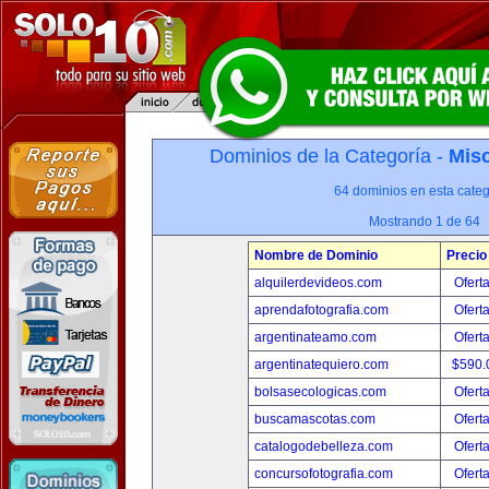
Dominios de la Categoría -
Misc
64 dominios en esta categ
Mostrando 1 de 64
Nombre de Dominio
Precio
alquilerdevideos.com
Ofert
aprendafotografia.com
Ofert
argentinateamo.com
Ofert
argentinatequiero.com
$590.
bolsasecologicas.com
Ofert
buscamascotas.com
Ofert
catalogodebelleza.com
Ofert
concursofotografia.com
Ofert