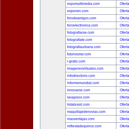
expomultimedia.com
Ofert
exponen.com
Ofert
forodeamigos.com
Ofert
foroelectronica.com
Ofert
fotografiarse.com
Ofert
fotografiate.com
Ofert
fotografiaurbana.com
Ofert
futurosolar.com
Ofert
i-gratis.com
Ofert
imagenesvirtuales.com
Ofert
infodirectorio.com
Ofert
informemundial.com
Ofert
innovarse.com
Ofert
lavapisos.com
Ofert
listabrasil.com
Ofert
maquillajedenovias.com
Ofert
masventajas.com
Ofert
mifiestadequince.com
Ofert