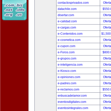
contactosprivados.com
Ofert
datachile.com
$550.
disertar.com
Ofert
e-calidad.com
Ofert
e-cargas.com
Ofert
e-Contenidos.com
$1,500
e-cosmetica.com
Ofert
e-cupon.com
Ofert
e-Foros.com
$800.
e-grupos.com
Ofert
e-inteligencia.com
Ofert
e-Kiosco.com
Ofert
e-opiniones.com
Ofert
e-padres.com
Ofert
e-reclamos.com
$550.
enbuscadelamor.com
Ofert
eventosdigitales.com
Ofert
eventosintegrales.com
Ofert