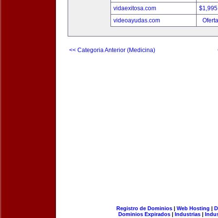
vidaexitosa.com
$1,995
videoayudas.com
Ofert
<< Categoria Anterior (Medicina)
Registro de Dominios
|
Web Hosting
|
D
Dominios Expirados
|
Industrias
|
Indu