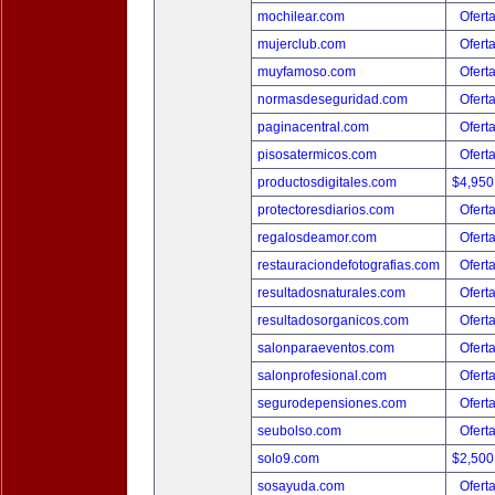
mochilear.com
Ofert
mujerclub.com
Ofert
muyfamoso.com
Ofert
normasdeseguridad.com
Ofert
paginacentral.com
Ofert
pisosatermicos.com
Ofert
productosdigitales.com
$4,950
protectoresdiarios.com
Ofert
regalosdeamor.com
Ofert
restauraciondefotografias.com
Ofert
resultadosnaturales.com
Ofert
resultadosorganicos.com
Ofert
salonparaeventos.com
Ofert
salonprofesional.com
Ofert
segurodepensiones.com
Ofert
seubolso.com
Ofert
solo9.com
$2,500
sosayuda.com
Ofert