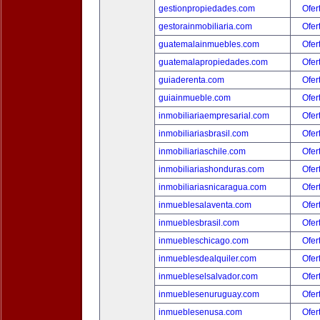
gestionpropiedades.com
Ofer
gestorainmobiliaria.com
Ofer
guatemalainmuebles.com
Ofer
guatemalapropiedades.com
Ofer
guiaderenta.com
Ofer
guiainmueble.com
Ofer
inmobiliariaempresarial.com
Ofer
inmobiliariasbrasil.com
Ofer
inmobiliariaschile.com
Ofer
inmobiliariashonduras.com
Ofer
inmobiliariasnicaragua.com
Ofer
inmueblesalaventa.com
Ofer
inmueblesbrasil.com
Ofer
inmuebleschicago.com
Ofer
inmueblesdealquiler.com
Ofer
inmuebleselsalvador.com
Ofer
inmueblesenuruguay.com
Ofer
inmueblesenusa.com
Ofer