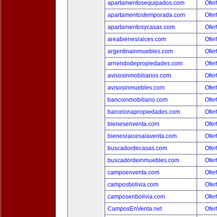
apartamentosequipados.com
Ofer
apartamentostemporada.com
Ofer
apartamentosycasas.com
Ofer
areabienesraices.com
Ofer
argentinainmuebles.com
Ofer
arriendodepropiedades.com
Ofer
avisosinmobiliarios.com
Ofer
avisosinmuebles.com
Ofer
bancoinmobiliario.com
Ofer
barcelonapropiedades.com
Ofer
bienesenventa.com
Ofer
bienesraicesalaventa.com
Ofer
buscadordecasas.com
Ofer
buscadordeinmuebles.com
Ofer
campoenventa.com
Ofer
camposbolivia.com
Ofer
camposenbolivia.com
Ofer
CamposEnVenta.net
Ofer