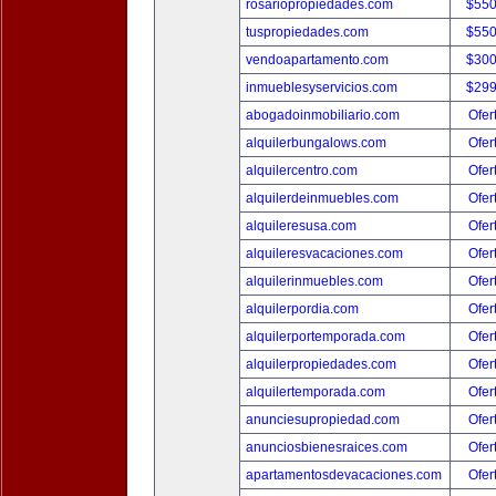
rosariopropiedades.com
$550
tuspropiedades.com
$550
vendoapartamento.com
$300
inmueblesyservicios.com
$299
abogadoinmobiliario.com
Ofer
alquilerbungalows.com
Ofer
alquilercentro.com
Ofer
alquilerdeinmuebles.com
Ofer
alquileresusa.com
Ofer
alquileresvacaciones.com
Ofer
alquilerinmuebles.com
Ofer
alquilerpordia.com
Ofer
alquilerportemporada.com
Ofer
alquilerpropiedades.com
Ofer
alquilertemporada.com
Ofer
anunciesupropiedad.com
Ofer
anunciosbienesraices.com
Ofer
apartamentosdevacaciones.com
Ofer