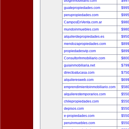
bloginmobiliario.com
$997
guatepropiedades.com
$995
perupropiedades.com
$995
CamposEnVenta.com.ar
$980
mundoinmuebles.com
$980
alquilerdepropiedades.es
$950
mendozapropiedades.com
$899
propiedadesvip.com
$899
ConsultorInmobiliario.com
$800
guiainmobiliaria.net
$799
directoatucasa.com
$750
alquileresweb.com
$699
emprendimientoinmobiliario.com
$580
alquilerestemporarios.com
$550
chilepropiedades.com
$550
depisos.com
$550
e-propiedades.com
$550
peruinmuebles.com
$550