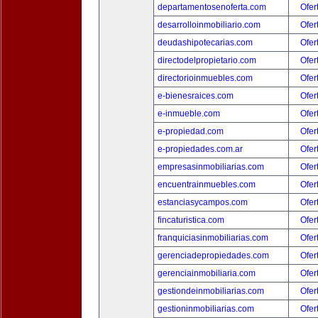
departamentosenoferta.com
Ofer
desarrolloinmobiliario.com
Ofer
deudashipotecarias.com
Ofer
directodelpropietario.com
Ofer
directorioinmuebles.com
Ofer
e-bienesraices.com
Ofer
e-inmueble.com
Ofer
e-propiedad.com
Ofer
e-propiedades.com.ar
Ofer
empresasinmobiliarias.com
Ofer
encuentrainmuebles.com
Ofer
estanciasycampos.com
Ofer
fincaturistica.com
Ofer
franquiciasinmobiliarias.com
Ofer
gerenciadepropiedades.com
Ofer
gerenciainmobiliaria.com
Ofer
gestiondeinmobiliarias.com
Ofer
gestioninmobiliarias.com
Ofer