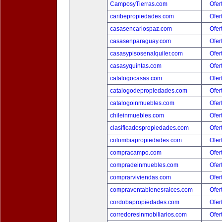
CamposyTierras.com
Ofer
caribepropiedades.com
Ofer
casasencarlospaz.com
Ofer
casasenparaguay.com
Ofer
casasypisosenalquiler.com
Ofer
casasyquintas.com
Ofer
catalogocasas.com
Ofer
catalogodepropiedades.com
Ofer
catalogoinmuebles.com
Ofer
chileinmuebles.com
Ofer
clasificadospropiedades.com
Ofer
colombiapropiedades.com
Ofer
compracampo.com
Ofer
compradeinmuebles.com
Ofer
comprarviviendas.com
Ofer
compraventabienesraices.com
Ofer
cordobapropiedades.com
Ofer
corredoresinmobiliarios.com
Ofer