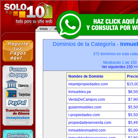
Dominios de la Categoría -
Inmueb
372 dominios en esta categ
Mostrando 1 de 150
Ver siguientes 150 >>
Nombre de Dominio
Preci
miamipropiedades.com
$15,0
Inmuebles.pe
$8,50
VentaDeCampos.com
$7,90
guiainmuebles.com
$5,50
i-propiedades.com
$5,50
propiedadesenventa.com
$5,49
inmueblesmadrid.com
$5,00