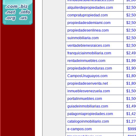
inmueblesbienesraices.com
$2,80
alquilerdepropiedades.com
$2,50
compratupropiedad.com
$2,50
propiedadesdemiami.com
$2,50
propiedadesenlinea.com
$2,50
suinmobiliaria.com
$2,50
ventadebienesraices.com
$2,50
franquiciainmobiliaria.com
$2,49
rentadeinmuebles.com
$1,99
propiedadeshonduras.com
$1,90
CamposUruguayos.com
$1,80
propiedadesenventa.net
$1,80
inmueblesvenezuela.com
$1,50
portalinmuebles.com
$1,50
guiadeinmobiliarias.com
$1,49
patagoniapropiedades.com
$1,42
catalogoinmobiliario.com
$1,27
e-campos.com
$999