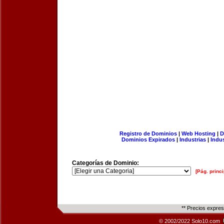
Registro de Dominios
|
Web Hosting
|
D
Dominios Expirados
|
Industrias
|
Indu
Categorías de Dominio:
[Pág. princi
** Precios expre
© 2002/2022 Solo10.com