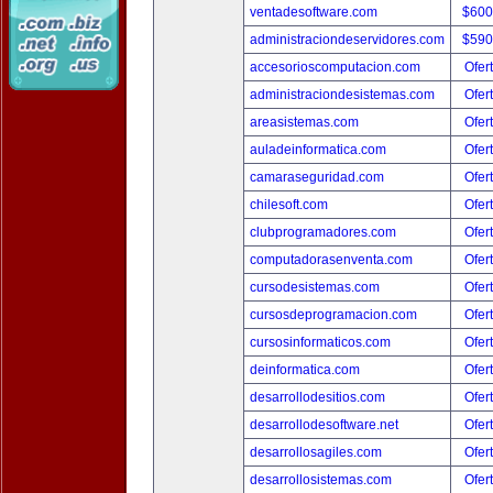
ventadesoftware.com
$600
administraciondeservidores.com
$590
accesorioscomputacion.com
Ofer
administraciondesistemas.com
Ofer
areasistemas.com
Ofer
auladeinformatica.com
Ofer
camaraseguridad.com
Ofer
chilesoft.com
Ofer
clubprogramadores.com
Ofer
computadorasenventa.com
Ofer
cursodesistemas.com
Ofer
cursosdeprogramacion.com
Ofer
cursosinformaticos.com
Ofer
deinformatica.com
Ofer
desarrollodesitios.com
Ofer
desarrollodesoftware.net
Ofer
desarrollosagiles.com
Ofer
desarrollosistemas.com
Ofer