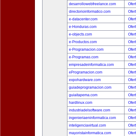
desarrollowebfreelance.com
Ofer
directorioinformatico.com
Ofer
e-datacenter.com
Ofer
e-Honduras.com
Ofer
e-objects.com
Ofer
e-Productos.com
Ofer
e-Programacion.com
Ofer
e-Programas.com
Ofer
empresadeinformatica.com
Ofer
eProgramacion.com
Ofer
expohardware.com
Ofer
guiadeprogramacion.com
Ofer
guiaitapema.com
Ofer
hardlinux.com
Ofer
industriadelsoftware.com
Ofer
ingenieriaeninformatica.com
Ofer
inteligenciavirtual.com
Ofer
mayoristainformatica.com
Ofer