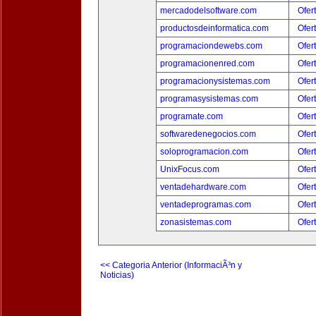
mercadodelsoftware.com
Ofer
productosdeinformatica.com
Ofer
programaciondewebs.com
Ofer
programacionenred.com
Ofer
programacionysistemas.com
Ofer
programasysistemas.com
Ofer
programate.com
Ofer
softwaredenegocios.com
Ofer
soloprogramacion.com
Ofer
UnixFocus.com
Ofer
ventadehardware.com
Ofer
ventadeprogramas.com
Ofer
zonasistemas.com
Ofer
<< Categoria Anterior (InformaciÃ³n y
Noticias)