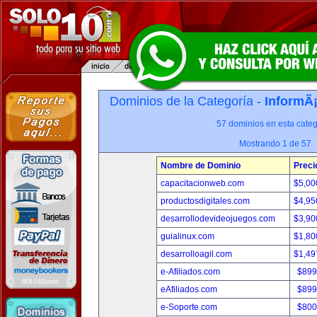
Dominios de la Categoría -
InformÃ¡
57 dominios en esta categ
Mostrando 1 de 57
Nombre de Dominio
Preci
capacitacionweb.com
$5,00
productosdigitales.com
$4,95
desarrollodevideojuegos.com
$3,90
guialinux.com
$1,80
desarrolloagil.com
$1,49
e-Afiliados.com
$899
eAfiliados.com
$899
e-Soporte.com
$800